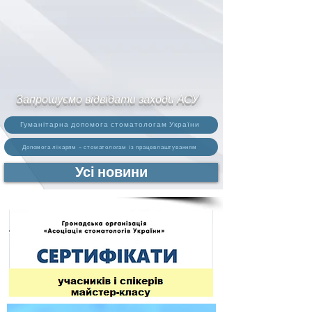
Запрошуємо відвідати заходи АСУ
Гуманітарна допомога стоматологам України
Допомога лікарям – стоматологам із працевлаштуванням
Усі новини