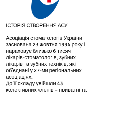
ІСТОРІЯ СТВОРЕННЯ АСУ
Асоціація стоматологів України
заснована 23 жовтня 1994 року і
нараховує близько 6 тисяч
лікарів-стоматологів, зубних
лікарів та зубних техніків, які
об’єднані у 27-ми регіональних
асоціаціях.
До її складу увійшли 43
колективних членів – приватні та
державні клініки, фірми, спільні
підприємства.
Ukrainian Dental Association was
established in 23th October 1994
and involves about 6000 dentists