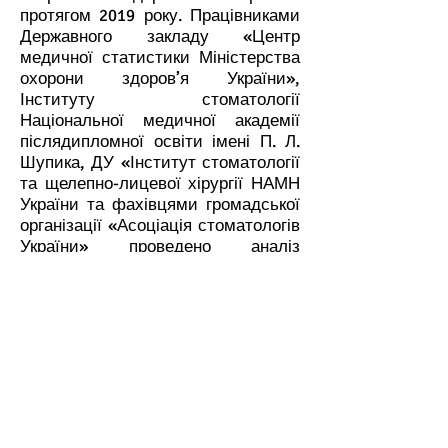
протягом 2019 року. Працівниками
Державного закладу «Центр
медичної статистики Міністерства
охорони здоров’я України»,
Інституту стоматології
Національної медичної академії
післядипломної освіти імені П. Л.
Шупика, ДУ «Інститут стоматології
та щелепно-лицевої хірургії НАМН
України та фахівцями громадської
організації «Асоціація стоматологів
України» проведено аналіз
діяльності стоматологічної
допомоги в Україні протягом 2019
року. В довіднику надано основні
показники діяльності
стоматологічних закладів охорони
здоровя різних форм власності.