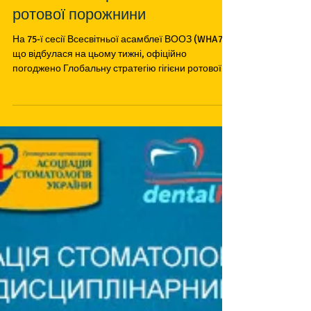
Глобальна стратегія гігієни
ротової порожнини
На 75-ї сесії Всесвітньої асамблеї ВООЗ (WHA75),
що відбулася на цьому тижні, офіційно
погоджено Глобальну стратегію гігієни ротової...