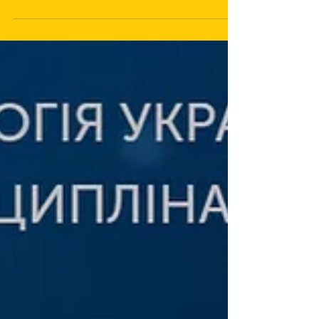
Гуманітарна допомога
лікувально-профілактичним
стоматологічним закладам
Світова стоматологічна спільнота підтримує
українських стоматологів під час військової
агресії в організації гуманітарної допомоги....