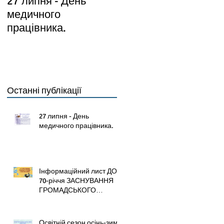
27 липня - День
Інформаційний лист
медичного
ДО 70-річчя
працівника.
ЗАСНУВАННЯ
ГРОМАДСЬКОГО
ОБ’ЄДНАННЯ
СТОМАТОЛОГІВ
УКРАЇНИ
Останні публікації
27 липня - День
медичного працівника.
Інформаційний лист ДО
70-річчя ЗАСНУВАННЯ
ГРОМАДСЬКОГО
ОБ’ЄДНАННЯ
СТОМАТОЛОГІВ
УКРАЇНИ
Освітній сезон осінь-зима