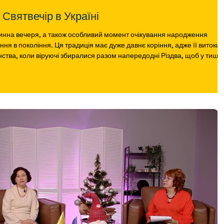
4 грудня 2025 року - Святвечір в Україні
одинна вечеря, а також особливий момент очікування народження
ння в покоління. Ця традиція має дуже давнє коріння, адже її витоки
ства, коли віруючі збиралися разом напередодні Різдва, щоб у тиші 
сом цей звичай укорінився в українській
культурі та отримав свої унікальні обряди, страви й символи. Сьогодні святвечір, велике і