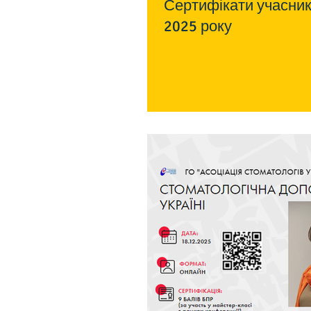
Сертифікати учасників науково-практичної конференції 18 грудня
2025 року