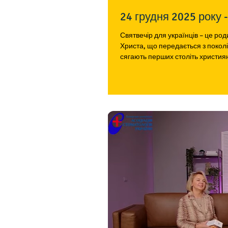
2
Святвечір для українців – це р
Христа, що передається з поколі
сягають перших століть християн
молитві зустріти ніч, яка символізує появу Спасителя. З ча