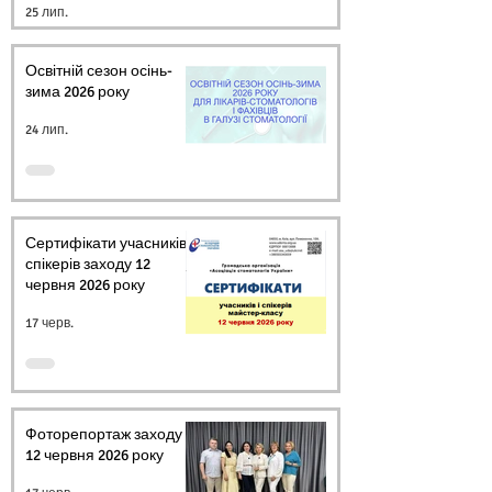
25 лип.
УКРАЇНИ
Освітній сезон осінь-
зима 2026 року
24 лип.
Сертифікати учасників і
спікерів заходу 12
червня 2026 року
17 черв.
Фоторепортаж заходу
12 червня 2026 року