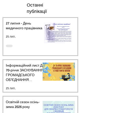
Останні
публікації
27 липня - День
медичного працівника.
25 лип.
Інформаційний лист ДО
70-річчя ЗАСНУВАННЯ
ГРОМАДСЬКОГО
ОБ’ЄДНАННЯ
СТОМАТОЛОГІВ
25 лип.
УКРАЇНИ
Освітній сезон осінь-
зима 2026 року