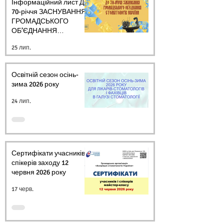
Інформаційний лист ДО
70-річчя ЗАСНУВАННЯ
ГРОМАДСЬКОГО
ОБ’ЄДНАННЯ
СТОМАТОЛОГІВ
25 лип.
УКРАЇНИ
Освітній сезон осінь-
зима 2026 року
24 лип.
Сертифікати учасників і
спікерів заходу 12
червня 2026 року
17 черв.