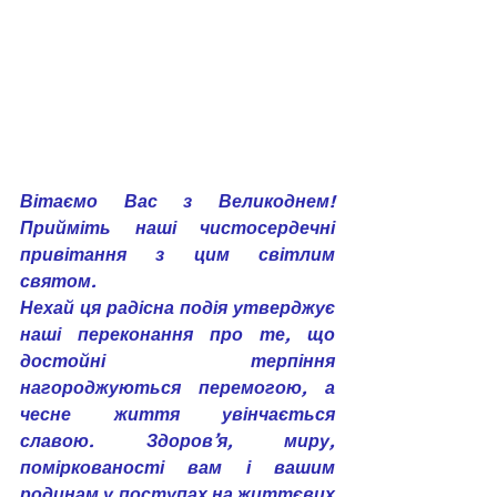
Вітаємо Вас з Великоднем! 
Прийміть наші чистосердечні 
привітання з цим світлим 
святом.
Нехай ця радісна подія утверджує 
наші переконання про те, що 
достойні терпіння 
нагороджуються перемогою, а 
чесне життя увінчається 
славою. Здоров’я, миру, 
поміркованості вам і вашим 
родинам у поступах на життєвих 