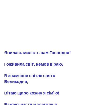
Явилась милість нам Господня!
І оживила світ, немов в раю;
В знаменне світле свято 
Великодня,
Вітаю щиро кожну я сім’ю!
Бажаю щастя й злагоди в 