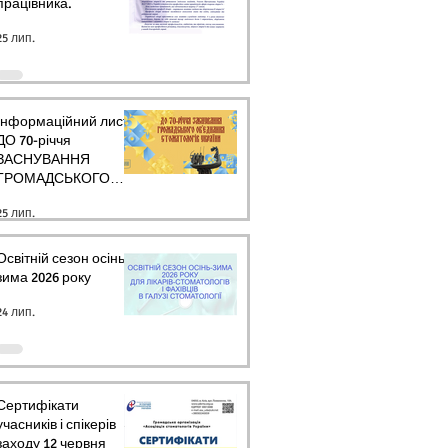
працівника.
25 лип.
Інформаційний лист
ДО 70-річчя
ЗАСНУВАННЯ
ГРОМАДСЬКОГО
ОБ’ЄДНАННЯ
25 лип.
СТОМАТОЛОГІВ
УКРАЇНИ
Освітній сезон осінь-
зима 2026 року
24 лип.
Сертифікати
учасників і спікерів
заходу 12 червня