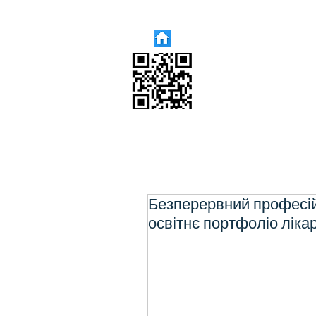
Безперервний професійн
освітнє портфоліо лікар