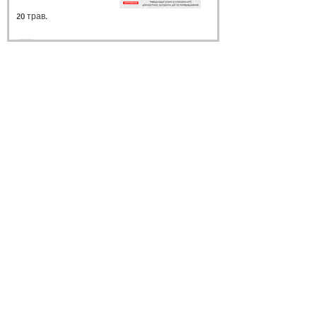
20 трав.
Архів
Ми в соцмережах
липень 2026 р.
(3)
3 пости
червень 2026 р.
(4)
4 пости