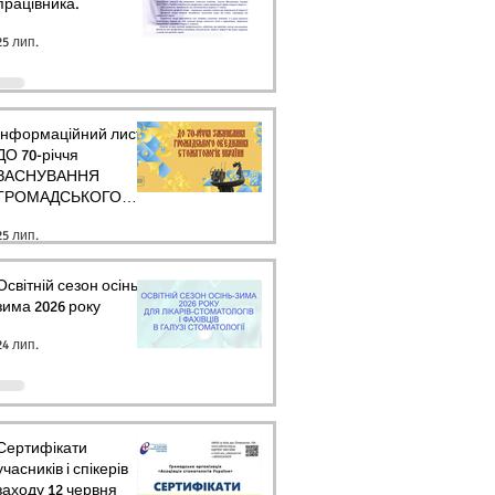
працівника.
25 лип.
Інформаційний лист
ДО 70-річчя
ЗАСНУВАННЯ
ГРОМАДСЬКОГО
ОБ’ЄДНАННЯ
25 лип.
СТОМАТОЛОГІВ
УКРАЇНИ
Освітній сезон осінь-
зима 2026 року
24 лип.
Сертифікати
учасників і спікерів
заходу 12 червня