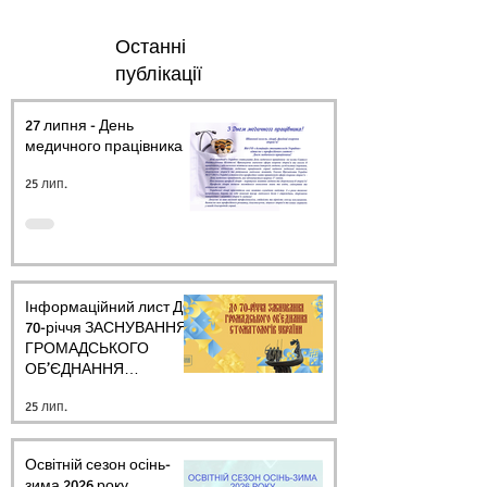
Останні
публікації
27 липня - День
медичного працівника.
25 лип.
Інформаційний лист ДО
70-річчя ЗАСНУВАННЯ
ГРОМАДСЬКОГО
ОБ’ЄДНАННЯ
СТОМАТОЛОГІВ
25 лип.
УКРАЇНИ
Освітній сезон осінь-
зима 2026 року