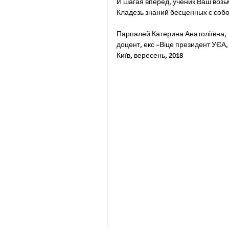
И шагая вперед, ученик Ваш возь
Кладезь знаний бесценных с соб
Парпалей Катерина Анатоліївна,
доцент, екс –Віце президент УЄА,
Київ, вересень, 2018