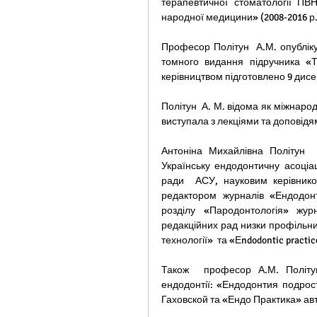
терапевтичної стоматології ПВН
народної медицини» (2008-2016 р.
Професор Політун  А.М. опубліку
томного видання підручника «Те
керівництвом підготовлено 9 дисер
Політун  А. М. відома як міжнаро
виступала з лекціями та доповідями
Антоніна Михайлівна Політун  
Українську ендодонтичну асоціац
ради  АСУ, науковим керівнико
редактором журналів «Ендодонт
розділу «Пародонтологія» журн
редакційних рад низки профільни
технології»  та «Еndodontic practic
Також  професор А.М. Політу
ендодонтії: «Ендодонтия подрос
Гаховской та «Ендо Практика» авт