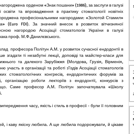
нагороджена орденом «Знак пошани» (1986), за заслуги в галузі 
 освіти та впровадження в практику стоматології новітніх 
агороджена професіональними нагородами: «Золотой Стамил» 
ка» (Euro FDI). За значний внесок в розвиток вітчизняної 
сною нагородою Асоціації стоматологів України в галузі 
знака проф. М.Ф.Данилєвського.
клад  професора Політун А.М. у розвиток сучасної ендодонтії в 
ше згадати ті незабутні лекції, доповіді та майстер-класи для 
лижнього та далекого Зарубіжжя (Молдова, Грузія, Вірменія, 
ю участь в організації та роботі з’їздів Асоціації стоматологів 
ьких стоматологічних конгресів, ендодонтичних форумів за 
 організацію роботи лекторіїв з ендодонтії, конкурсів з 
ощо. Саме професор А.М. Політун започаткувала «Школу 
і.
передження часу, якість і стиль в професії - були її головним 
й, і каву якісну любила. А ще любила подорожувати, й цікаве 