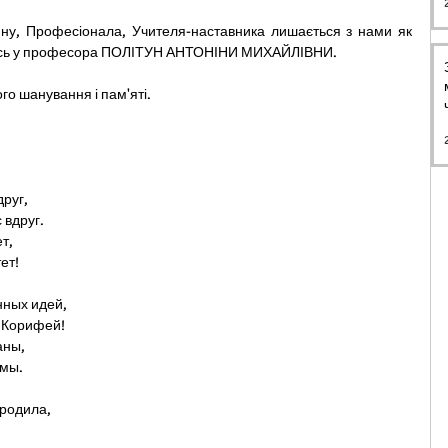
ну, Професіонала, Учителя-наставника лишається з нами як 
ились у професора ПОЛІТУН АНТОНІНИ МИХАЙЛІВНИ.
ого шанування і пам'яті.
друг,
 вдруг.
т,
ет!
нных идей,
й Корифей!
аны,
 мы.
 родила,