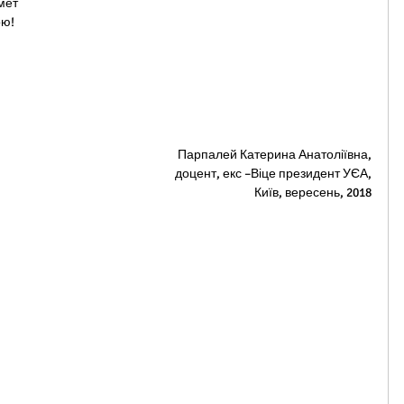
мет
ою!
Парпалей Катерина Анатоліївна,
доцент, екс –Віце президент УЄА,
Київ, вересень, 2018