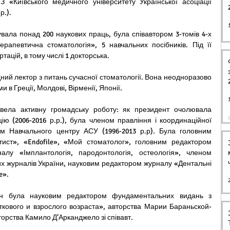
З «Київського медичного університету Української асоціації 
р.).
вала понад 200 наукових праць, була співавтором 3-томів 4-х 
рапевтична стоматологія», 5 навчальних посібників. Під її 
тацій, в тому числі 1 докторська.
дний лектор з питань сучасної стоматології. Вона неодноразово 
 в Греції, Молдові, Вірменії, Японії.
вела активну громадську роботу: як президент очолювала 
ію (2006-2016 р.р.), була членом правління і координаційної 
м Навчального центру АСУ (1996-2013 р.р). Була головним 
ист», «Endofile», «Мой стоматолог», головним редактором 
алу «Імплантологія, пародонтологія, остеологія», членом 
х журналів України, науковим редактором журналу «Дентальні 
e».
н була науковим редактором фундаментальних видань з 
ткового и взрослого возраста», авторства Марии Бараньской-
орства Камило Д’Арканджело зі співавт.