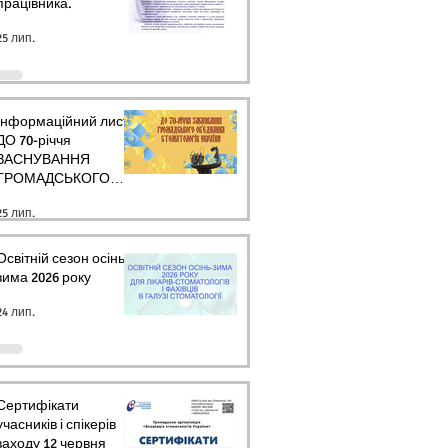
працівника.
25 лип.
Інформаційний лист
ДО 70-річчя
ЗАСНУВАННЯ
ГРОМАДСЬКОГО
ОБ’ЄДНАННЯ
25 лип.
СТОМАТОЛОГІВ
УКРАЇНИ
Освітній сезон осінь-
зима 2026 року
24 лип.
Сертифікати
учасників і спікерів
заходу 12 червня