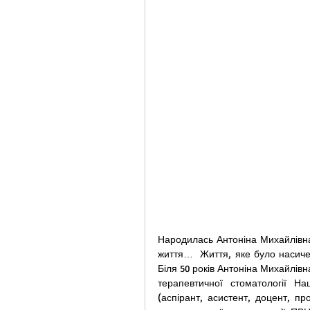
Народилась Антоніна Михайлівна 
життя…  Життя, яке було насиче
Біля 50 років Антоніна Михайлівн
терапевтичної стоматології На
(аспірант, асистент, доцент, про