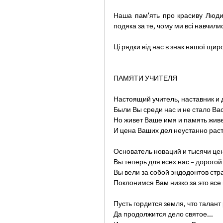
Наша пам'ять про красиву Люди
подяка за те, чому ми всі навч
Ці рядки від нас в знак нашої щир
ПАМЯТИ УЧИТЕЛЯ
Настоящий учитель, наставник и 
Были Вы среди нас и не стало Вас
Но живет Ваше имя и память живе
И цена Ваших дел неустанно раст
Основатель новаций и тысячи це
Вы теперь для всех нас – дорого
Вы вели за собой эндодонтов стр
Поклонимся Вам низко за это все
Пусть гордится земля, что талант
Да продолжится дело святое...