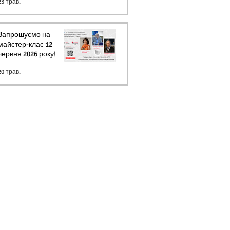
23 трав.
Запрошуємо на
майстер-клас 12
червня 2026 року!
20 трав.