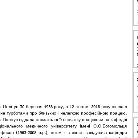
Політун 30 березня 1938 року, а 12 жовтня 2016 року пішла з 
не турботами про близьких і нелегкою професійною працею. 
а Політун віддала стоматології: спочатку працюючи на кафедрі 
ціонального медичного університету імені О.О.Богомольця 
фесор (1963-2008 р.р.), потім - в якості завідувача кафедри 