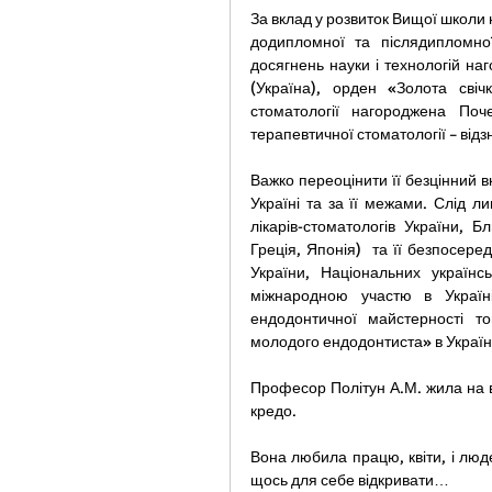
За вклад у розвиток Вищої школи 
додипломної та післядипломної
досягнень науки і технологій н
(Україна), орден «Золота свіч
стоматології нагороджена Поче
терапевтичної стоматології – від
Важко переоцінити її безцінний в
Україні та за її межами. Слід ли
лікарів-стоматологів України, Б
Греція, Японія)  та її безпосередн
України, Національних українс
міжнародною участю в Україні,
ендодонтичної майстерності т
молодого ендодонтиста» в Україн
Професор Політун А.М. жила на ви
кредо.
Вона любила працю, квіти, і люде
щось для себе відкривати…