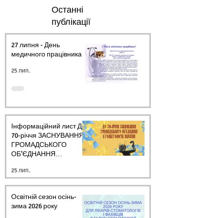
Останні
публікації
27 липня - День
медичного працівника.
25 лип.
Інформаційний лист ДО
70-річчя ЗАСНУВАННЯ
ГРОМАДСЬКОГО
ОБ’ЄДНАННЯ
СТОМАТОЛОГІВ
25 лип.
УКРАЇНИ
Освітній сезон осінь-
зима 2026 року