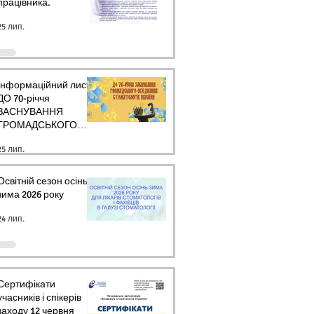
працівника.
25 лип.
Інформаційний лист
ДО 70-річчя
ЗАСНУВАННЯ
ГРОМАДСЬКОГО
ОБ’ЄДНАННЯ
25 лип.
СТОМАТОЛОГІВ
УКРАЇНИ
Освітній сезон осінь-
зима 2026 року
24 лип.
Сертифікати
учасників і спікерів
заходу 12 червня