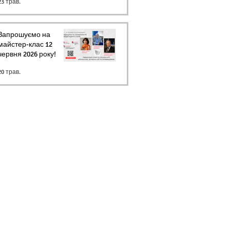
23 трав.
Запрошуємо на
майстер-клас 12
червня 2026 року!
20 трав.