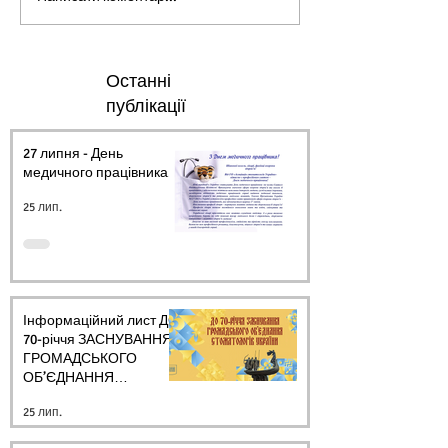
Останні
публікації
27 липня - День
медичного працівника.
25 лип.
Інформаційний лист ДО
70-річчя ЗАСНУВАННЯ
ГРОМАДСЬКОГО
ОБ’ЄДНАННЯ
СТОМАТОЛОГІВ
25 лип.
УКРАЇНИ