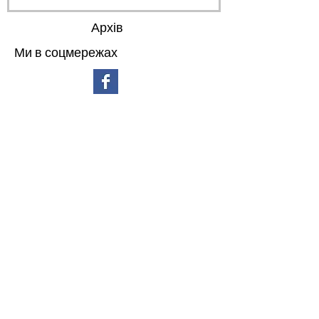
Архів
Ми в соцмережах
липень 2026 р.
(3)
3 пости
червень 2026 р.
(4)
4 пости
травень 2026 р.
(4)
4 пости
квітень 2026 р.
(6)
6 постів