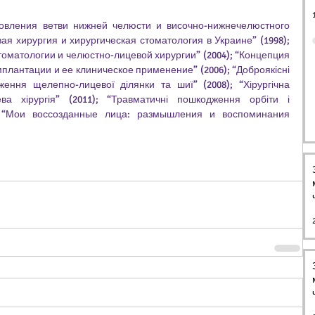
новления ветви нижней челюсти и височно-нижнечелюстного 
ая хирургия и хирургическая стоматология в Украине” (1998); 
оматологии и челюстно-лицевой хирургии” (2004); “Концепция 
лантации и ее клиническое применение” (2006); “Доброякісні 
ення щелепно-лицевої ділянки та шиї” (2008); “Хірургічна 
ва хірургія” (2011); “Травматичні пошкодження орбіти і 
); “Мои воссозданные лица: размышления и воспоминания 