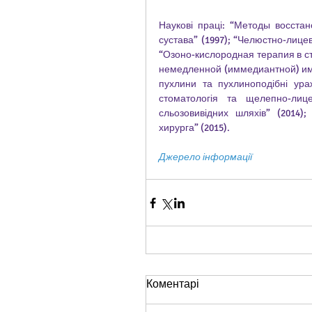
Наукові праці: “Методы восста
сустава” (1997); “Челюстно-лицев
“Озоно-кислородная терапия в ст
немедленной (иммедиантной) имп
пухлини та пухлиноподібні ураж
стоматологія та щелепно-лице
сльозовивідних шляхів” (2014
хирурга” (2015). 
Джерело інформації
Коментарі