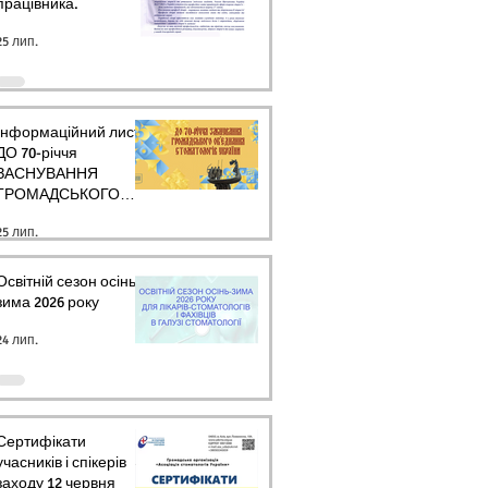
працівника.
25 лип.
Інформаційний лист
ДО 70-річчя
ЗАСНУВАННЯ
ГРОМАДСЬКОГО
ОБ’ЄДНАННЯ
25 лип.
СТОМАТОЛОГІВ
УКРАЇНИ
Освітній сезон осінь-
зима 2026 року
24 лип.
Сертифікати
учасників і спікерів
заходу 12 червня