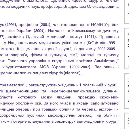
 народження стоматолога, щелепно-лицевого хірурга, члена-
ктора медичних наук, професора Владислава Олександровича 
ук (1994), професор (2001), член-кореспондент НАМН України 
і техніки України (2004). Навчався в Кримському медичному 
967), закінчив Одеський медичний інститут (1971). Працював 
 – у Національному медичному університеті (Київ): від 1995 – 
оматології і щелепно-лицевої хірургії; водночас у 2002-2005 – 
они здо­­ров’я, фізичної культури, сім’ї, молоді та туризму 
ики Головного управління внутрішньої політики Адміністрації 
хірург-стоматолог МОЗ України (2002-2007). Засновник і 
ерепно-щелепно-лицевих хірургів (від 1996). 
авматології, реконструктивно-відновній і пластичній хірургії, 
огії щелепно-лицевої та черепно-щелепно-лицевої ділянки. 
областів кісткового мозку людини, проекцію скронево-
дужну оболонку ока. За його участі в Україні започатковано 
-лицеві операції при травмах обличчя та черепа, екстра- чи 
оброякісних пухлинах; мікрохірургічні операції на обличчі; 
д і комп’ютерне планування в реконструктивно-відновній хірургії 