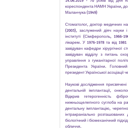
14.06.2019 - 70 років від дня
кореспондента НАМН України, до
Маланчука (1949) 
Стоматолог, доктор медичних на
(2003), заслужений діяч науки 
інституті (Сімферополь, 1966-1
лікарем. У 1976-1978 та від 1981
завідувач кафедри хірургічної ст
завідувач відділу з питань охор
управління з гуманітарної політ
Президента України. Головний 
президент Української асоціації ч
Наукові дослідження присвячені тр
дентальній імплантації, онкол
Відкрив гетерогенність фібр
нижньощелепного суглоба на рай
дентальну імплантацію, черепно
інтракраніально розташованих д
біологічний і біомеханічний підхі
обличчя. 