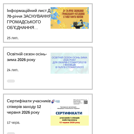
Інформаційний лист ДО
70-річчя ЗАСНУВАННЯ
ГРОМАДСЬКОГО
ОБ’ЄДНАННЯ
СТОМАТОЛОГІВ
25 лип.
УКРАЇНИ
Освітній сезон осінь-
зима 2026 року
24 лип.
Сертифікати учасників і
спікерів заходу 12
червня 2026 року
17 черв.